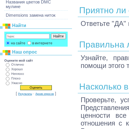
Названия цветов DMC
мулине
Приятно ли
Dimensions замена ниток
Ответьте "ДА"
Найти
Правильна 
на сайте
в интернете
Наш опрос
Узнайте, пра
Оцените мой сайт
помощи этого т
Отлично
Хорошо
Неплохо
Плохо
Ужасно
Насколько 
[
·
]
Результаты
Архив опросов
Проверьте, у
Представлени
ценности все
отношения с к