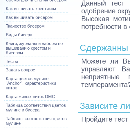
Схемы для плетения бисером
Данный тест 
Как вышивать крестиком
одобрение окр
Высокая моти
Как вышивать бисером
потребности в
Ткачество бисером
Виды бисера
Книги, журналы и наборы по
Сдержанны 
вышиванию крестом и
бисером
Можете ли Вы
Тесты
управляют В
Задать вопрос
неприятные 
Карта цветов мулине
темперамента?
"Anchor", характеристики
ниток
Карта живых ниток DMC
Зависите ли
Таблица соответствия цветов
мулине и бисера
Пройдите тест 
Таблицы соответствия цветов
мулине