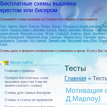
Бесплатные схемы вышивки
крестом или бисером
Скачивайте схемы вышивок из Галереи бесплатных схем вышивок:
Тигр
,
Цветы
,
Дали
,
Радуга
,
Панда
,
Шагал
,
Ромашка и божья коровка
,
Ай
город
,
Кошка и ваза с цветами
,
Котята
,
Ваза с цветами
,
Москва
,
Смеющи
черно-белый
,
Мальчик и слон
,
Ягуар
,
СтаршОй
,
Березы
,
Двое
,
Девушка 
Лиза (Джоконда)
,
Нарядная ёлка
,
Синички
,
Мишка Арчи
,
Ракушки
,
Узоры
алфавита
,
Снегири
,
Кот ученый
,
Зимний дом
,
Весенний день Юон, Розов
Сочи
Схемы даны в формате изображения и упакованы в архив. Если у Вас н
Меню сайта
Тесты
Главная страница
Главная
»
Тест
Галерея бесплатных схем
вышивок крестом (там же
можно скачать схемы)
Мотивация о
Схемы для тканья бисером
Д.Марлоу)
Схемы и статьи из журналов